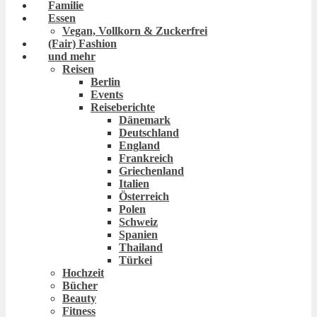
Familie
Essen
Vegan, Vollkorn & Zuckerfrei
(Fair) Fashion
und mehr
Reisen
Berlin
Events
Reiseberichte
Dänemark
Deutschland
England
Frankreich
Griechenland
Italien
Österreich
Polen
Schweiz
Spanien
Thailand
Türkei
Hochzeit
Bücher
Beauty
Fitness