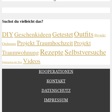
Suchst du vielleicht das?
Outfits
DIY
Getestet
Geschenkideen
Projekt
Projekt Traumhochzeit
Projekt
Ordnung
Rezepte
Selbstversuche
Traumwohnung
Videos
Sportarten im Test
KOOPERATIONEN
KONTAKT
DATENSCHUTZ
IMPRESSUM