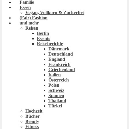
Familie
Essen
Vegan, Vollkorn & Zuckerfrei
(Fair) Fashion
und mehr
Reisen
Berlin
Events
Reiseberichte
Dänemark
Deutschland
England
Frankreich
Griechenland
Italien
Österreich
Polen
Schweiz
Spanien
Thailand
Türkei
Hochzeit
Bücher
Beauty
Fitness