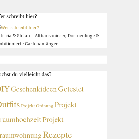
er schreibt hier?
tricia & Stefan – Altbausanierer, Dorfneulinge &
bitionierte Gartenanfänger.
uchst du vielleicht das?
DIY
Getestet
Geschenkideen
utfits
Projekt
Projekt Ordnung
raumhochzeit
Projekt
Rezepte
raumwohnung