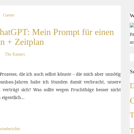
W
Garten
hatGPT: Mein Prompt für einen
Pa
n + Zeitplan
am
The Kaisers
S
 Prozesse, die ich auch selbst könnte – die mich aber unnötig
seanbau-Jahren habe ich Stunden damit verbracht, unsere
rträgt sich? Was sollte wegen Fruchtfolge besser nicht
 eigentlich…
O
T
T
eiseberichte