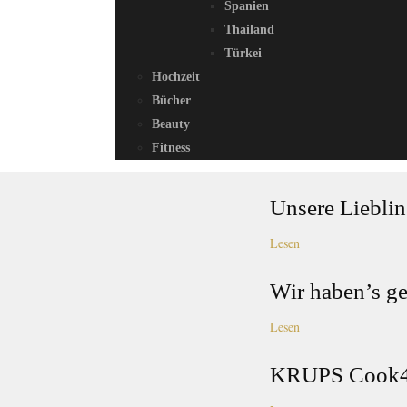
Spanien
Thailand
Türkei
Hochzeit
Bücher
Beauty
Fitness
Unsere Lieblin
Lesen
Wir haben’s ge
Lesen
KRUPS Cook4Me