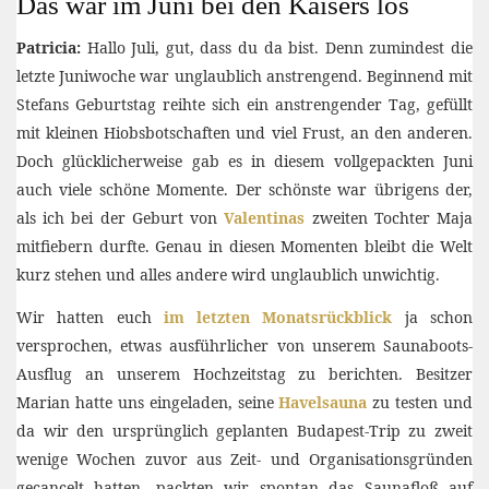
Das war im Juni bei den Kaisers los
Patricia:
Hallo Juli, gut, dass du da bist. Denn zumindest die
letzte Juniwoche war unglaublich anstrengend. Beginnend mit
Stefans Geburtstag reihte sich ein anstrengender Tag, gefüllt
mit kleinen Hiobsbotschaften und viel Frust, an den anderen.
Doch glücklicherweise gab es in diesem vollgepackten Juni
auch viele schöne Momente. Der schönste war übrigens der,
als ich bei der Geburt von
Valentinas
zweiten Tochter Maja
mitfiebern durfte. Genau in diesen Momenten bleibt die Welt
kurz stehen und alles andere wird unglaublich unwichtig.
Wir hatten euch
im letzten Monatsrückblick
ja schon
versprochen, etwas ausführlicher von unserem Saunaboots-
Ausflug an unserem Hochzeitstag zu berichten. Besitzer
Marian hatte uns eingeladen, seine
Havelsauna
zu testen und
da wir den ursprünglich geplanten Budapest-Trip zu zweit
wenige Wochen zuvor aus Zeit- und Organisationsgründen
gecancelt hatten, packten wir spontan das Saunafloß auf