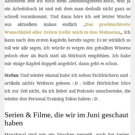
Ansonsten lese ich noch mein Zeitmanagement-Buch, was ja
ein Arbeitsbuch ist und mit dem man deshalb nicht ganz so
schnell vorankommt. Und dann höre ich seit letzter Woche
aus aktuellem Anlass endlich „
Das gewünschteste
Wunschkind aller Zeiten treibt mich in den Wahnsinn
„. Ich
kann nach den ersten Kapiteln bereits sagen: Es ist wirklich so
toll wie alle sagen, ich würde es wegen des geballten Wissens
jedoch eher als Buch statt als Hörbuch empfehlen. Ich habe
mir einige Kapitel doppelt angehört, dann geht es schon.
Stefan:
Und wieder einmal habe ich neben Fachbüchern und -
artikeln nichts Weiteres gelesen :-D . Selbst Hörbücher höre
ich zur Zeit nicht, da ich lieber auf Podcasts umschwenke, die
wieder den Personal Training Fokus haben :-D .
Serien & Filme, die wir im Juni geschaut
haben
Manchmal sind wir ein bisschen verpeilt, auch bei Serien.