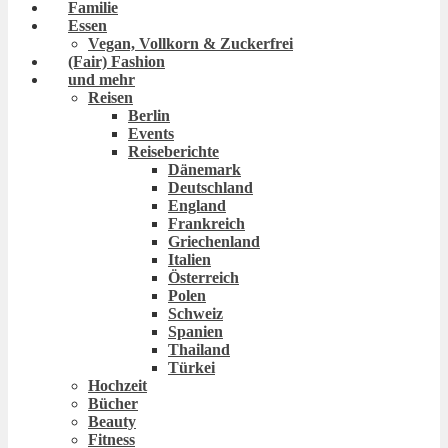
Familie
Essen
Vegan, Vollkorn & Zuckerfrei
(Fair) Fashion
und mehr
Reisen
Berlin
Events
Reiseberichte
Dänemark
Deutschland
England
Frankreich
Griechenland
Italien
Österreich
Polen
Schweiz
Spanien
Thailand
Türkei
Hochzeit
Bücher
Beauty
Fitness