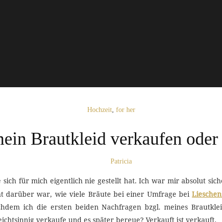
Hochzeit
,
for her
mein Brautkleid verkaufen oder
Patricia
ie sich für mich eigentlich nie gestellt hat. Ich war mir absolut s
nt darüber war, wie viele Bräute bei einer Umfrage bei
Lieschen
chdem ich die ersten beiden Nachfragen bzgl. meines Brautkl
eichtsinnig verkaufe und es später bereue? Verkauft ist verkauft.