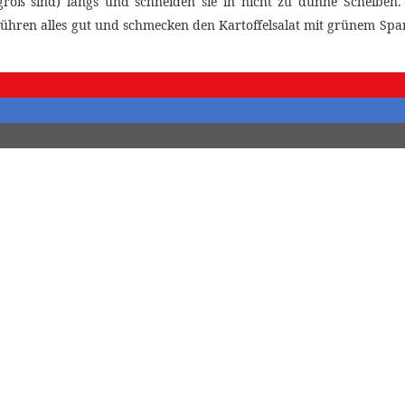
e groß sind) längs und schneiden sie in nicht zu dünne Scheiben
rrühren alles gut und schmecken den Kartoffelsalat mit grünem Spar