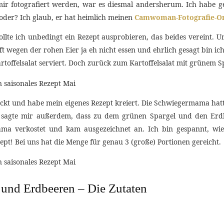
ir fotografiert werden, war es diesmal andersherum. Ich habe ge
 oder? Ich glaub, er hat heimlich meinen
Camwoman-Fotografie-On
lte ich unbedingt ein Rezept ausprobieren, das beides vereint. Und
 wegen der rohen Eier ja eh nicht essen und ehrlich gesagt bin ic
toffelsalat serviert. Doch zurück zum Kartoffelsalat mit grünem 
ckt und habe mein eigenes Rezept kreiert. Die Schwiegermama hat
n sagte mir außerdem, dass zu dem grünen Spargel und den Erd
a verkostet und kam ausgezeichnet an. Ich bin gespannt, wie 
t! Bei uns hat die Menge für genau 3 (große) Portionen gereicht.
l und Erdbeeren – Die Zutaten