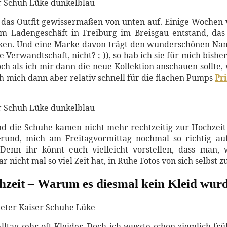
e das Outfit gewissermaßen von unten auf. Einige Wochen
m Ladengeschäft in Freiburg im Breisgau entstand, das e
arken. Und eine Marke davon trägt den wunderschönen N
 Verwandtschaft, nicht? ;-)), so hab ich sie für mich bish
ch als ich mir dann die neue Kollektion anschauen sollte, 
h mich dann aber relativ schnell für die flachen Pumps
Pr
ie Schuhe kamen nicht mehr rechtzeitig zur Hochzeit an
Grund, mich am Freitagvormittag nochmal so richtig au
enn ihr könnt euch vielleicht vorstellen, dass man, 
r nicht mal so viel Zeit hat, in Ruhe Fotos von sich selbst 
chzeit – Warum es diesmal kein Kleid wur
lltag sehr oft Kleider. Doch ich wusste schon ziemlich fr