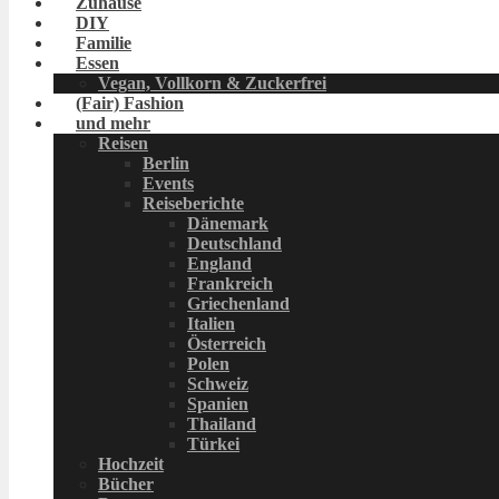
Zuhause
DIY
Familie
Essen
Vegan, Vollkorn & Zuckerfrei
(Fair) Fashion
und mehr
Reisen
Berlin
Events
Reiseberichte
Dänemark
Deutschland
England
Frankreich
Griechenland
Italien
Österreich
Polen
Schweiz
Spanien
Thailand
Türkei
Hochzeit
Bücher