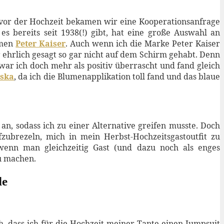
 vor der Hochzeit bekamen wir eine Kooperationsanfrage
s bereits seit 1938(!) gibt, hat eine große Auswahl an
amen
Peter Kaiser
. Auch wenn ich die Marke Peter Kaiser
er ehrlich gesagt so gar nicht auf dem Schirm gehabt. Denn
war ich doch mehr als positiv überrascht und fand gleich
iska
, da ich die Blumenapplikation toll fand und das blaue
, sodass ich zu einer Alternative greifen musste. Doch
fzubrezeln, mich in mein Herbst-Hochzeitsgastoutfit zu
wenn man gleichzeitig Gast (und dazu noch als enges
zu machen.
de
üh, dass ich für die Hochzeit meiner Tante einen Jumpsuit