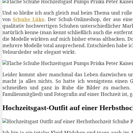
Und so bleibe ich auch gleich mal beim Thema und roll
von
Schuhe Lüke
. Der Schuh-Onlineshop, der aus eine
qualitativ hochwertigen Schuhen unterschiedlicher M
natürlich kenne (man kennt schließlich auch die entfernte
die Modelle wirkten auf mich bisher etwas altbacken. Do
mehrere Modelle total ansprechend. Entschieden habe ic
Veloursleder sehr elegant wirkt.
Leider kommt aber manchmal das Leben dazwischen und d
macht ja alles nichts. So hatte ich wenigstens einen 
schmeißen und ganz in Ruhe die Bilder zu machen. D
Familienmitglied) und Fotografin auf einer Hochzeit ist, ga
Hochzeitsgast-Outfit auf einer Herbstho
Ich bin ja ein totales Kleid-Mädchen und trage auch im A