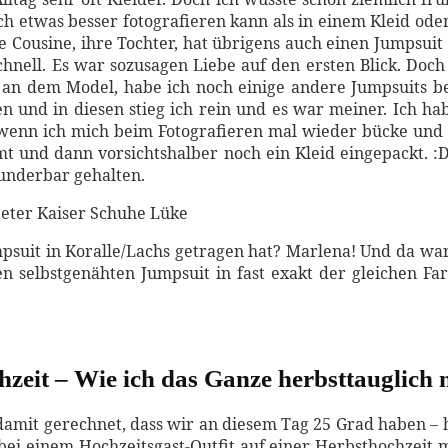
h etwas besser fotografieren kann als in einem Kleid ode
ne Cousine, ihre Tochter, hat übrigens auch einen Jumpsuit
hnell. Es war sozusagen Liebe auf den ersten Blick. Doch 
an dem Model, habe ich noch einige andere Jumpsuits best
hen und in diesen stieg ich rein und es war meiner. Ich ha
s, wenn ich mich beim Fotografieren mal wieder bücke und
t und dann vorsichtshalber noch ein Kleid eingepackt. :D 
wunderbar gehalten.
mpsuit in Koralle/Lachs getragen hat? Marlena! Und da wa
inen selbstgenähten Jumpsuit in fast exakt der gleichen
chzeit – Wie ich das Ganze herbsttauglich
damit gerechnet, dass wir an diesem Tag 25 Grad haben – 
 einem Hochzeitsgast-Outfit auf einer Herbsthochzeit mus