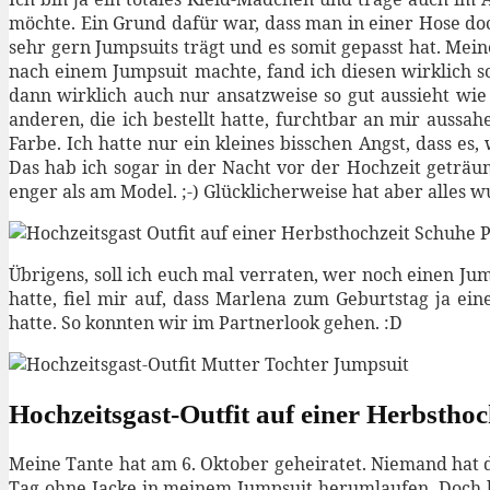
möchte. Ein Grund dafür war, dass man in einer Hose doc
sehr gern Jumpsuits trägt und es somit gepasst hat. Mei
nach einem Jumpsuit machte, fand ich diesen wirklich sc
dann wirklich auch nur ansatzweise so gut aussieht wie 
anderen, die ich bestellt hatte, furchtbar an mir aussa
Farbe. Ich hatte nur ein kleines bisschen Angst, dass e
Das hab ich sogar in der Nacht vor der Hochzeit geträum
enger als am Model. ;-) Glücklicherweise hat aber alles 
Übrigens, soll ich euch mal verraten, wer noch einen Ju
hatte, fiel mir auf, dass Marlena zum Geburtstag ja e
hatte. So konnten wir im Partnerlook gehen. :D
Hochzeitsgast-Outfit auf einer Herbstho
Meine Tante hat am 6. Oktober geheiratet. Niemand hat 
Tag ohne Jacke in meinem Jumpsuit herumlaufen. Doch bei