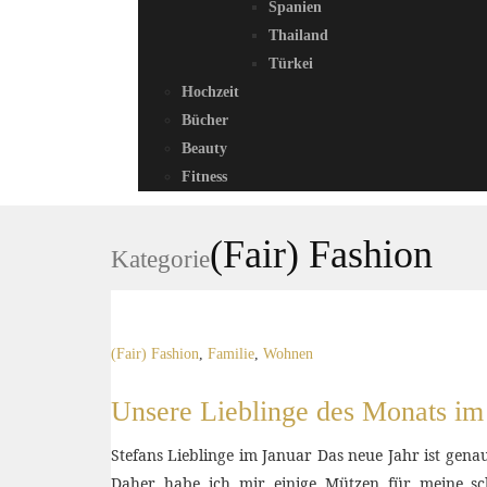
Spanien
Thailand
Türkei
Hochzeit
Bücher
Beauty
Fitness
(Fair) Fashion
Kategorie
(Fair) Fashion
,
Familie
,
Wohnen
Unsere Lieblinge des Monats im
Stefans Lieblinge im Januar Das neue Jahr ist genaus
Daher habe ich mir einige Mützen für meine sc