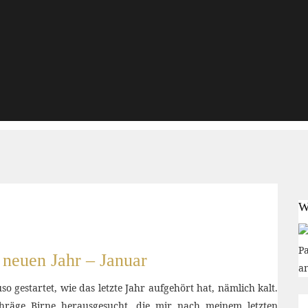
W
Pa
 neuen Jahr – Januar
am
o gestartet, wie das letzte Jahr aufgehört hat, nämlich kalt.
hräge Birne herausgesucht, die mir nach meinem letzten