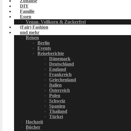
Zuhause
DIY
Familie
Essen
Vegan, Vollkorn & Zuckerfrei
(Fair) Fashion
und mehr
Reisen
Berlin
Events
Reiseberichte
Dänemark
Deutschland
England
Frankreich
Griechenland
Italien
Österreich
Polen
Schweiz
Spanien
Thailand
Türkei
Hochzeit
Bücher