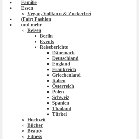
Familie
Essen
Vegan, Vollkorn & Zuckerfrei
(Fair) Fashion
und mehr
Reisen
Berlin
Events
Reiseberichte
Dänemark
Deutschland
England
Frankreich
Griechenland
Italien
Österreich
Polen
Schweiz
Spanien
Thailand
Türkei
Hochzeit
Bücher
Beauty
Fitness