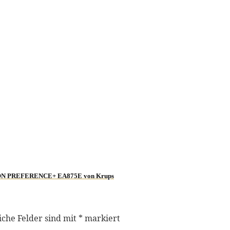
TUITION PREFERENCE+ EA875E von Krups
iche Felder sind mit
*
markiert