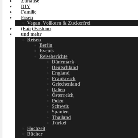
Zuhause
DIY
Familie
Essen
Vegan, Vollkorn & Zuckerfrei
(Fair) Fashion
und mehr
Reisen
Berlin
Events
Reiseberichte
Dänemark
Deutschland
England
Frankreich
Griechenland
Italien
Österreich
Polen
Schweiz
Spanien
Thailand
Türkei
Hochzeit
Bücher