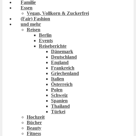
Familie
Essen
Vegan, Vollkorn & Zuckerfrei
(Fair) Fashion
und mehr
Reisen
Berlin
Events
Reiseberichte
Dänemark
Deutschland
England
Frankreich
Griechenland
Italien
Österreich
Polen
Schweiz
Spanien
Thailand
Türkei
Hochzeit
Bücher
Beauty
Fitness