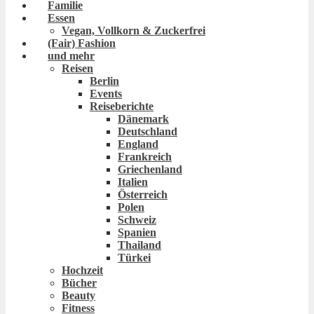
Familie
Essen
Vegan, Vollkorn & Zuckerfrei
(Fair) Fashion
und mehr
Reisen
Berlin
Events
Reiseberichte
Dänemark
Deutschland
England
Frankreich
Griechenland
Italien
Österreich
Polen
Schweiz
Spanien
Thailand
Türkei
Hochzeit
Bücher
Beauty
Fitness