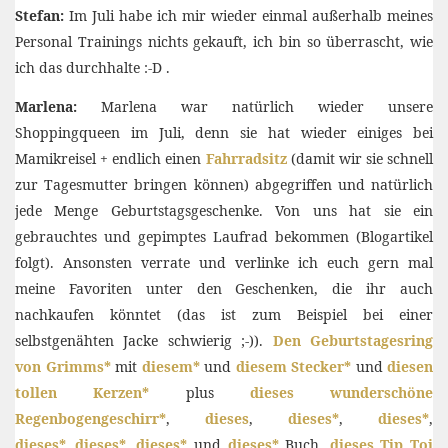
Stefan:
Im Juli habe ich mir wieder einmal außerhalb meines
Personal Trainings nichts gekauft, ich bin so überrascht, wie
ich das durchhalte :-D .
Marlena:
Marlena war natürlich wieder unsere
Shoppingqueen im Juli, denn sie hat wieder einiges bei
Mamikreisel + endlich einen
Fahrradsitz
(damit wir sie schnell
zur Tagesmutter bringen können) abgegriffen und natürlich
jede Menge Geburtstagsgeschenke. Von uns hat sie ein
gebrauchtes und gepimptes Laufrad bekommen (Blogartikel
folgt). Ansonsten verrate und verlinke ich euch gern mal
meine Favoriten unter den Geschenken, die ihr auch
nachkaufen könntet (das ist zum Beispiel bei einer
selbstgenähten Jacke schwierig ;-)).
Den Geburtstagesring
von Grimms*
mit
diesem*
und
diesem Stecker*
und
diesen
tollen Kerzen*
plus
dieses wunderschöne
Regenbogengeschirr*
,
dieses
,
dieses*
,
dieses*
,
dieses*,
dieses*
,
dieses*
und
dieses*
Buch,
dieses Tip Toi