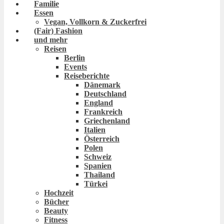
Familie
Essen
Vegan, Vollkorn & Zuckerfrei
(Fair) Fashion
und mehr
Reisen
Berlin
Events
Reiseberichte
Dänemark
Deutschland
England
Frankreich
Griechenland
Italien
Österreich
Polen
Schweiz
Spanien
Thailand
Türkei
Hochzeit
Bücher
Beauty
Fitness