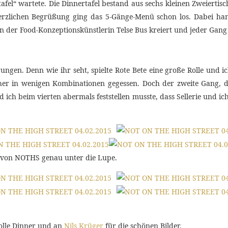
fel“ wartete. Die Dinnertafel bestand aus sechs kleinen Zweiertis
rzlichen Begrüßung ging das 5-Gänge-Menü schon los. Dabei hand
 der Food-Konzeptionskünstlerin Telse Bus kreiert und jeder Gang
gen. Denn wie ihr seht, spielte Rote Bete eine große Rolle und i
sher in wenigen Kombinationen gegessen. Doch der zweite Gang, d
 ich beim vierten abermals feststellen musste, dass Sellerie und 
 von NOTHS genau unter die Lupe.
lle Dinner und an
Nils Krüger
für die schönen Bilder.