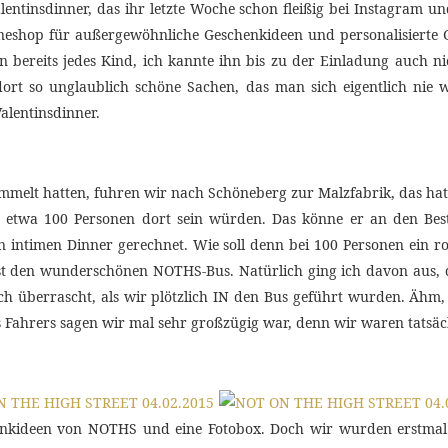
ntinsdinner, das ihr letzte Woche schon fleißig bei Instagram un
lineshop für außergewöhnliche Geschenkideen und personalisierte G
n bereits jedes Kind, ich kannte ihn bis zu der Einladung auch n
dort so unglaublich schöne Sachen, das man sich eigentlich nie
alentinsdinner.
mmelt hatten, fuhren wir nach Schöneberg zur Malzfabrik, das h
ss etwa 100 Personen dort sein würden. Das könne er an den Best
nen intimen Dinner gerechnet. Wie soll denn bei 100 Personen ein
st den wunderschönen NOTHS-Bus. Natürlich ging ich davon aus, d
ch überrascht, als wir plötzlich IN den Bus geführt wurden. Ähm,
es Fahrers sagen wir mal sehr großzügig war, denn wir waren tatsäc
chenkideen von NOTHS und eine Fotobox. Doch wir wurden erstmal