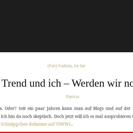
(Fair) Fashion
,
for her
 Trend und ich – Werden wir n
Patricia
a. Oder? Seit ein paar Jahren kann man auf Blogs und auf der 
? Ich bin da noch skeptisch. Doch jetzt will ich es mal ausprobie
n
Schnäppchen Kolumne auf TIWWL
.