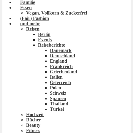
Familie
Essen
Vegan, Vollkorn & Zuckerfrei
(Fair) Fashion
und mehr
Reisen
Berlin
Events
Reiseberichte
Dänemark
Deutschland
England
Frankreich
Griechenland
Italien
Österreich
Polen
Schweiz
Spanien
Thailand
Türkei
Hochzeit
Bücher
Beauty
Fitness