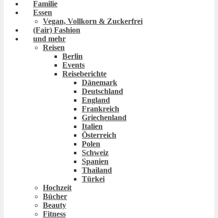
Familie
Essen
Vegan, Vollkorn & Zuckerfrei
(Fair) Fashion
und mehr
Reisen
Berlin
Events
Reiseberichte
Dänemark
Deutschland
England
Frankreich
Griechenland
Italien
Österreich
Polen
Schweiz
Spanien
Thailand
Türkei
Hochzeit
Bücher
Beauty
Fitness