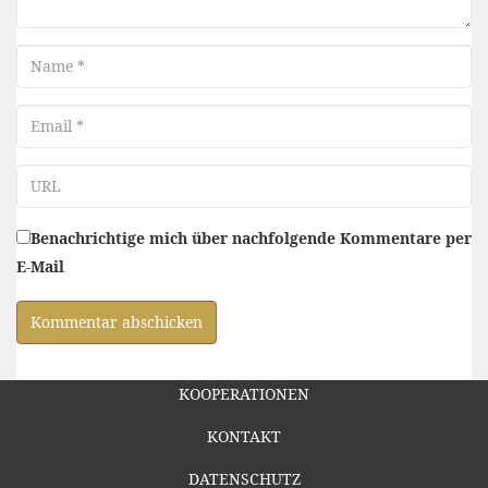
Name
Email
URL
Benachrichtige mich über nachfolgende Kommentare per
E-Mail
KOOPERATIONEN
KONTAKT
DATENSCHUTZ