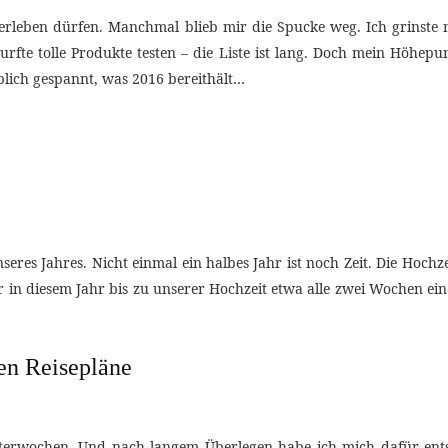
 erleben dürfen. Manchmal blieb mir die Spucke weg. Ich grinste
durfte tolle Produkte testen – die Liste ist lang. Doch mein Höhep
lich gespannt, was 2016 bereithält…
nseres Jahres. Nicht einmal ein halbes Jahr ist noch Zeit. Die Hoch
r in diesem Jahr bis zu unserer Hochzeit etwa alle zwei Wochen ei
en Reisepläne
tterwochen. Und nach langem Überlegen habe ich mich dafür ents