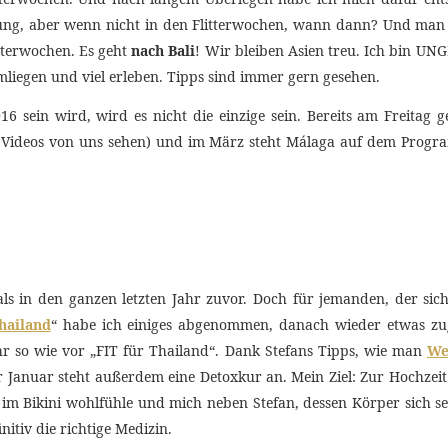
rung, aber wenn nicht in den Flitterwochen, wann dann? Und man
tterwochen. Es geht
nach Bali
! Wir bleiben Asien treu. Ich bin UN
egen und viel erleben. Tipps sind immer gern gesehen.
6 sein wird, wird es nicht die einzige sein. Bereits am Freitag 
le Videos von uns sehen) und im März steht Málaga auf dem Prog
ls in den ganzen letzten Jahr zuvor. Doch für jemanden, der sich
hailand
“ habe ich einiges abgenommen, danach wieder etwas z
ähr so wie vor „FIT für Thailand“. Dank Stefans Tipps, wie man
We
anuar steht außerdem eine Detoxkur an. Mein Ziel: Zur Hochzeit e
 im Bikini wohlfühle und mich neben Stefan, dessen Körper sich se
nitiv die richtige Medizin.