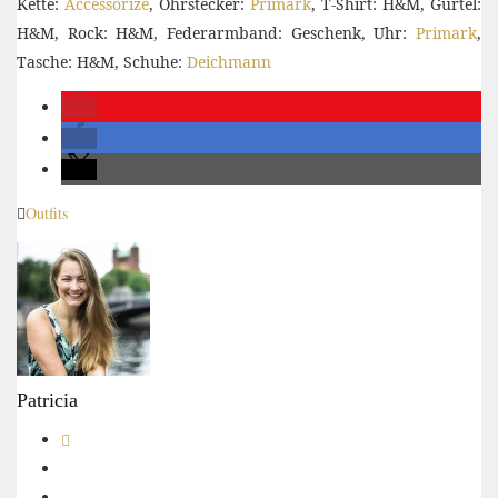
Kette:
Accessorize
, Ohrstecker:
Primark
, T-Shirt: H&M, Gürtel:
H&M, Rock: H&M, Federarmband: Geschenk, Uhr:
Primark
,
Tasche: H&M, Schuhe:
Deichmann
Outfits
Patricia