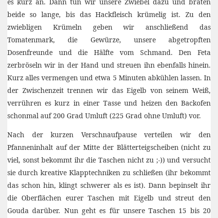
es kurz an. Dann tun wir unsere Zwiebel dazu und braten
beide so lange, bis das Hackfleisch krümelig ist. Zu den
zwiebligen Krümeln geben wir anschließend das
Tomatenmark, die Gewürze, unsere abgetropften
Dosenfreunde und die Hälfte vom Schmand. Den Feta
zerbröseln wir in der Hand und streuen ihn ebenfalls hinein.
Kurz alles vermengen und etwa 5 Minuten abkühlen lassen. In
der Zwischenzeit trennen wir das Eigelb von seinem Weiß,
verrühren es kurz in einer Tasse und heizen den Backofen
schonmal auf 200 Grad Umluft (225 Grad ohne Umluft) vor.
Nach der kurzen Verschnaufpause verteilen wir den
Pfanneninhalt auf der Mitte der Blätterteigscheiben (nicht zu
viel, sonst bekommt ihr die Taschen nicht zu ;-)) und versucht
sie durch kreative Klapptechniken zu schließen (ihr bekommt
das schon hin, klingt schwerer als es ist). Dann bepinselt ihr
die Oberflächen eurer Taschen mit Eigelb und streut den
Gouda darüber. Nun geht es für unsere Taschen 15 bis 20