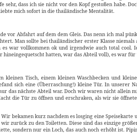
ffe sehr, dass ich sie nicht vor den Kopf gestoßen habe. D
liebte mich sofort in die thailändische Mentalität.
nde vor Abfahrt auf dem dem Gleis. Das nenn ich mal pünkt
htert. Man sollte bei thailändischer erster Klasse niemal
 es war vollkommen ok und irgendwie auch total cool. I
ineingequetscht hatten, war das Abteil voll), es war für u
m kleinen Tisch, einem kleinen Waschbecken und kleine
fand sich eine (Überraschung!) kleine Tür. In unserer N
ach nur das nächste Abteil war. Doch wir waren nicht allei
cht die Tür zu öffnen und erschraken, als wir sie öffneten 
 Wir bekamen kurz nachdem es losging eine Speisekarte un
r zurück zu den Toiletten. Diese sind das einzige größer
ilette, sondern nur ein Loch, das auch noch erhöht ist. Pi