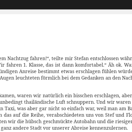
dem Nachtzug fahren!“, teilte mir Stefan entschlossen wä
r fahren 1. Klasse, das ist dann komfortabel.“ Äh ok. Wa
stündigen Anreise bestimmt etwas erschlagen fühlen würde
ugen leuchteten förmlich bei dem Gedanken an den Nachtz
amen, waren wir natürlich ein bisschen erschlagen, aber
unbedingt thailändische Luft schnuppern. Und wir waren g
 ein Taxi, was aber gar nicht so einfach war, weil man a
das auf die Reihe, verabschiedeten uns von Stef und Flo
ten wir die hübsch geschmückte Autobahn und die riesige
so ganz andere Stadt vor unserer Abreise kennenzulernen.