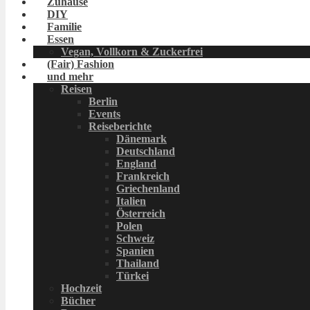
Zuhause
DIY
Familie
Essen
Vegan, Vollkorn & Zuckerfrei
(Fair) Fashion
und mehr
Reisen
Berlin
Events
Reiseberichte
Dänemark
Deutschland
England
Frankreich
Griechenland
Italien
Österreich
Polen
Schweiz
Spanien
Thailand
Türkei
Hochzeit
Bücher