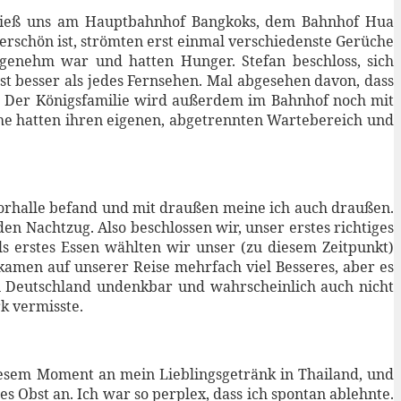
g, ließ uns am Hauptbahnhof Bangkoks, dem Bahnhof Hua
rschön ist, strömten erst einmal verschiedenste Gerüche
ngenehm war und hatten Hunger. Stefan beschloss, sich
st besser als jedes Fernsehen. Mal abgesehen davon, dass
en. Der Königsfamilie wird außerdem im Bahnhof noch mit
che hatten ihren eigenen, abgetrennten Wartebereich und
 Vorhalle befand und mit draußen meine ich auch draußen.
en Nachtzug. Also beschlossen wir, unser erstes richtiges
s erstes Essen wählten wir unser (zu diesem Zeitpunkt)
kamen auf unserer Reise mehrfach viel Besseres, aber es
 In Deutschland undenkbar und wahrscheinlich auch nicht
rk vermisste.
iesem Moment an mein Lieblingsgetränk in Thailand, und
s Obst an. Ich war so perplex, dass ich spontan ablehnte.