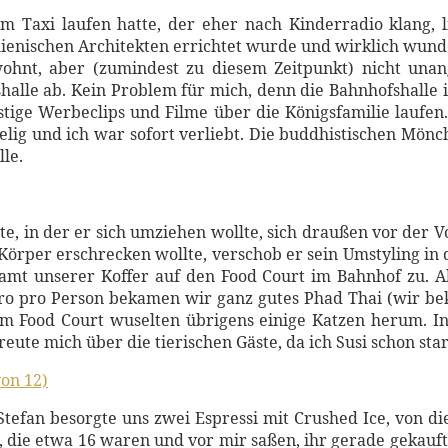
 im Taxi laufen hatte, der eher nach Kinderradio klan
ienischen Architekten errichtet wurde und wirklich wunde
ohnt, aber (zumindest zu diesem Zeitpunkt) nicht una
halle ab. Kein Problem für mich, denn die Bahnhofshalle i
lustige Werbeclips und Filme über die Königsfamilie lauf
elig und ich war sofort verliebt. Die buddhistischen Mön
le.
te, in der er sich umziehen wollte, sich draußen vor der
Körper erschrecken wollte, verschob er sein Umstyling in d
amt unserer Koffer auf den Food Court im Bahnhof zu. Al
Euro pro Person bekamen wir ganz gutes Phad Thai (wir be
. Im Food Court wuselten übrigens einige Katzen herum.
reute mich über die tierischen Gäste, da ich Susi schon sta
tefan besorgte uns zwei Espressi mit Crushed Ice, von d
 die etwa 16 waren und vor mir saßen, ihr gerade gekaufte