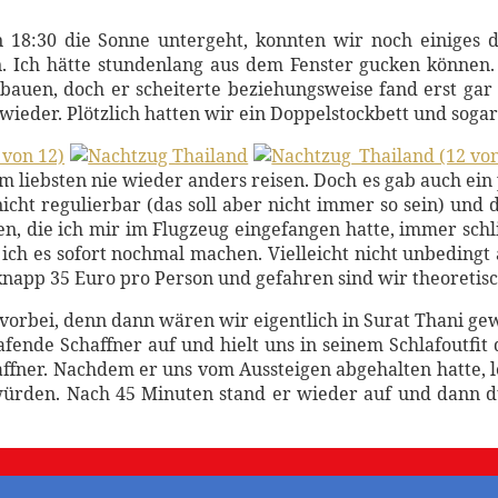
18:30 die Sonne untergeht, konnten wir noch einiges dr
Ich hätte stundenlang aus dem Fenster gucken können. 
bauen, doch er scheiterte beziehungsweise fand erst gar 
der. Plötzlich hatten wir ein Doppelstockbett und sogar f
ch am liebsten nie wieder anders reisen. Doch es gab auch e
icht regulierbar (das soll aber nicht immer so sein) und 
, die ich mir im Flugzeug eingefangen hatte, immer schl
ich es sofort nochmal machen. Vielleicht nicht unbedingt
knapp 35 Euro pro Person und gefahren sind wir theoretisc
rbei, denn dann wären wir eigentlich in Surat Thani gew
fende Schaffner auf und hielt uns in seinem Schlafoutfit
ffner. Nachdem er uns vom Aussteigen abgehalten hatte, le
ürden. Nach 45 Minuten stand er wieder auf und dann du