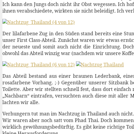
Ich kann den Jungs doch nicht ihr Obst wegessen. Ich ho
ihnen verabschiedete, wirkten sie nicht beleidigt. Ich ver
Der lilafarbene Zug in den Süden stand bereits eine Stu
unser First Class-Abteil. Zunächst waren wir etwas ernüc
der neueste und somit auch nicht die Einrichtung. Doch
obwohl das Abteil winzig war (nachdem wir unsere Koffer h
Das Abteil bestand aus einer braunen Lederbank, eine
rosafarbene Vorhang. ;-) Gegenüber unserer Sitzbank be
Toilette. Aber wir stellten schnell fest, dass dort einf
„Nachbarn“ eintrafen, versuchten auch diese mit aller Ma
lachten wir alle.
Verhungern tut man im Nachtzug in Thailand auch nicht.
Wir waren aber noch satt vom Phad Thai. Doch kommen wi
wirklich gewöhnungsbedürftig. Es gibt keine richtige To
kleine Herausforderung.