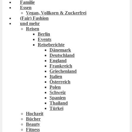
Familie
Essen
Vegan, Vollkorn & Zuckerfrei
(Fair) Fashion
und mehr
Reisen
Berlin
Events
Reiseberichte
Dänemark
Deutschland
England
Frankreich
Griechenland
Italien
Österreich
Polen
Schweiz
Spanien
Thailand
Türkei
Hochzeit
Bücher
Beauty
Fitness