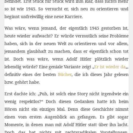
befindet. Erst Stück für Stück wird ihm klar, dass nichts mehr
so ist wie 1945. So versucht er, sich neu zu orientieren und
beginnt unfreiwillig eine neue Karriere.
Was wäre, wenn jemand, der eigentlich 1945 gestorben ist,
heute wieder aufwacht? Er würde vermutlich seine Probleme
haben, sich in der neuen Welt zu orientieren und vor allem,
jemandem glaubhaft zu machen, dass er eigentlich schon tot
ist. Doch was wäre, wenn Adolf Hitler plötzlich wieder
lebendig würde? Eine geniale Variante zeigt „
Er ist wieder da
„,
definitiv eines der besten
Bücher
, die ich dieses Jahr gelesen
bzw. gehört habe.
Erst dachte ich: „Puh, ist solch eine Story nicht irgendwie ein
wenig respektlos?“ Doch diesen Gedanken hatte ich beim
Hören nicht ein einziges Mal. Denn diese Geschichte nimmt
einen vom ersten Augenblick an gefangen. Es gibt sogar
Momente, in denen man mit Adolf Hitler statt über ihn lacht.
Doch das hat nichts mit rechtsradikalen Vorstellungen,