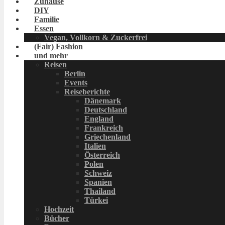
Zuhause
DIY
Familie
Essen
Vegan, Vollkorn & Zuckerfrei
(Fair) Fashion
und mehr
Reisen
Berlin
Events
Reiseberichte
Dänemark
Deutschland
England
Frankreich
Griechenland
Italien
Österreich
Polen
Schweiz
Spanien
Thailand
Türkei
Hochzeit
Bücher