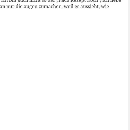
ich bin auch nicht so der „nach Rezept Koch“, ich liebe
an nur die augen zumachen, weil es aussieht, wie