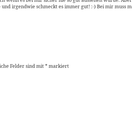
ch wenn es bei mir sicher nie so gut aussehen würde. Aber 
e und irgendwie schmeckt es immer gut! :-) Bei mir muss m
iche Felder sind mit
*
markiert