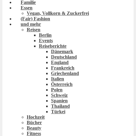
Familie
Essen
Vegan, Vollkorn & Zuckerfrei
(Fair) Fashion
und mehr
Reisen
Berlin
Events
Reiseberichte
Dänemark
Deutschland
England
Frankreich
Griechenland
Italien
Österreich
Polen
Schweiz
Spanien
Thailand
Türkei
Hochzeit
Bücher
Beauty
Fitness