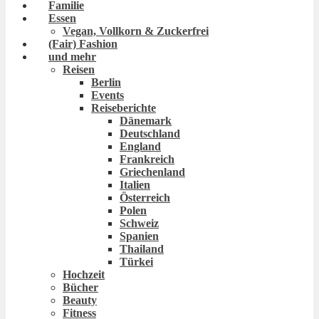
Familie
Essen
Vegan, Vollkorn & Zuckerfrei
(Fair) Fashion
und mehr
Reisen
Berlin
Events
Reiseberichte
Dänemark
Deutschland
England
Frankreich
Griechenland
Italien
Österreich
Polen
Schweiz
Spanien
Thailand
Türkei
Hochzeit
Bücher
Beauty
Fitness