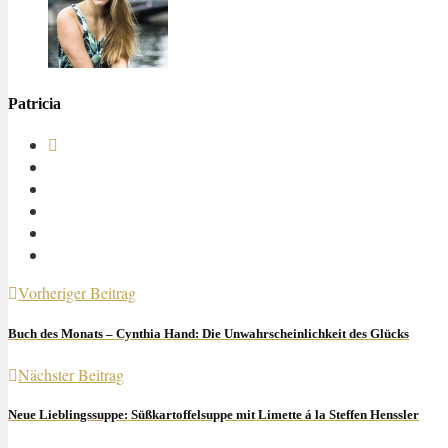
Patricia
Vorheriger Beitrag
Buch des Monats – Cynthia Hand: Die Unwahrscheinlichkeit des Glücks
Nächster Beitrag
Neue Lieblingssuppe: Süßkartoffelsuppe mit Limette á la Steffen Henssler