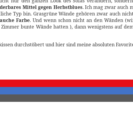
 nicht nur den ganzen Look des Sofas verändern, sonde
derbares Mittel gegen Herbstblues
. Ich mag zwar auch m
tliche Typ bin. Grasgrüne Wände gehören zwar auch nicht
rauche Farbe
. Und wenn schon nicht an den Wänden (wir
m Zimmer bunte Wände hatten ), dann wenigstens auf dem 
kissen durchstöbert und hier sind meine absoluten Favorit