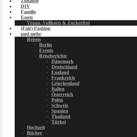
Zuhause
DIY
Familie
Essen
Vegan, Vollkorn & Zuckerfrei
(Fair) Fashion
und mehr
Reisen
Berlin
Events
Reiseberichte
Dänemark
Deutschland
England
Frankreich
Griechenland
Italien
Österreich
Polen
Schweiz
Spanien
Thailand
Türkei
Hochzeit
Bücher