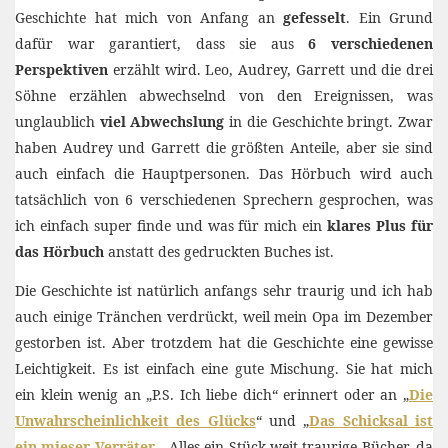
Geschichte hat mich von Anfang an
gefesselt
. Ein Grund
dafür war garantiert, dass sie aus
6 verschiedenen
Perspektiven
erzählt wird. Leo, Audrey, Garrett und die drei
Söhne erzählen abwechselnd von den Ereignissen, was
unglaublich
viel Abwechslung
in die Geschichte bringt. Zwar
haben Audrey und Garrett die größten Anteile, aber sie sind
auch einfach die Hauptpersonen. Das Hörbuch wird auch
tatsächlich von 6 verschiedenen Sprechern gesprochen, was
ich einfach super finde und was für mich ein
klares Plus für
das Hörbuch
anstatt des gedruckten Buches ist.
Die Geschichte ist natürlich anfangs sehr traurig und ich hab
auch einige Tränchen verdrückt, weil mein Opa im Dezember
gestorben ist. Aber trotzdem hat die Geschichte eine gewisse
Leichtigkeit. Es ist einfach eine gute Mischung. Sie hat mich
ein klein wenig an „P.S. Ich liebe dich“ erinnert oder an „
Die
Unwahrscheinlichkeit des Glücks
“ und „
Das Schicksal ist
ein mieser Verräter
„. Alles ein Stück weit traurige Bücher, da