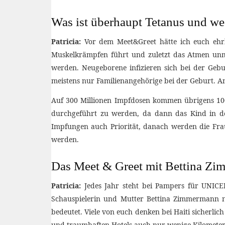
Was ist überhaupt Tetanus und we
Patricia:
Vor dem Meet&Greet hätte ich euch ehrli
Muskelkrämpfen führt und zuletzt das Atmen unm
werden. Neugeborene infizieren sich bei der Geb
meistens nur Familienangehörige bei der Geburt. A
Auf 300 Millionen Impfdosen kommen übrigens 100
durchgeführt zu werden, da dann das Kind in de
Impfungen auch Priorität, danach werden die Frau
werden.
Das Meet & Greet mit Bettina Z
Patricia:
Jedes Jahr steht bei Pampers für UNICEF 
Schauspielerin und Mutter Bettina Zimmermann 
bedeutet. Viele von euch denken bei Haiti sicherli
und traumhaften Hotels auch nur wenige Kilometer L