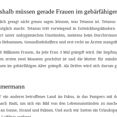
shalb müssen gerade Frauen im gebärfähigen
ch gesagt nicht genau sagen können, was Tetanus ist. Tetanus i
öglich macht. Tetanus tritt vorwiegend in Entwicklungsländern
urt unter unhygienischen Umständen, meistens beim Durchtrenne
n Hebammen, Gesundheitshelfern und erst recht an Ärzten mangelt
 Millionen Frauen, da jede Frau 3 Mal geimpft wird. Die Impfung
n ersten zwei Monaten geschützt ist und die Mutter für minde
en im gebärfähigen Alter geimpft. Als Drittes wird sich darum 
immermann
ein anderes betroffenes Land im Fokus, in das Pampers mit den 
nach Haiti, um sich ein Bild von den Lebensumständen zu mach
ch an Sonne, Strand und Palmen. Und auch wir hatten ein Urlaubspar
uftlinie entfernt.