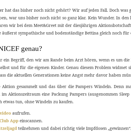
er hat das bisher noch nicht gehört? Wir auf jeden Fall. Doch wa
en, war uns bisher noch nicht so ganz klar. Kein Wunder. In den 
hren wir bei dem Meet&Greet mit der diesjährigen Aktionsbotschaf
e äußerst sympathische und bodenständige Bettina gleich noch für 
UNICEF genau?
ur ein Begriff, den wir am Rande beim Arzt hören, wenn es um die
 selbst und für die eigenen Kinder. Genau diesem Problem widmet 
 dass die aktuellen Generationen keine Angst mehr davor haben müs
ie Aktion gesammelt und das über die Pampers Windeln. Denn ma
n im Aktionszeitraum eine Packung Pampers (ausgenommen Sleep &
h etwas tun, ohne Windeln zu kaufen.
video
aufrufen.
Club App
einscannen.
tzeljagd
teilnehmen und dabei richtig viele Impfdosen „gewinnen“