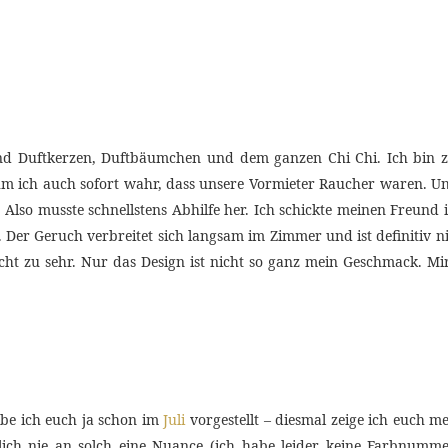
nd Duftkerzen, Duftbäumchen und dem ganzen Chi Chi. Ich bin z
hm ich auch sofort wahr, dass unsere Vormieter Raucher waren. 
 Also musste schnellstens Abhilfe her. Ich schickte meinen Freun
 Der Geruch verbreitet sich langsam im Zimmer und ist definitiv ni
r nicht zu sehr. Nur das Design ist nicht so ganz mein Geschmack. Mi
abe ich euch ja schon im
Juli
vorgestellt – diesmal zeige ich euch 
nlich nie an solch eine Nuance (ich habe leider keine Farbnum