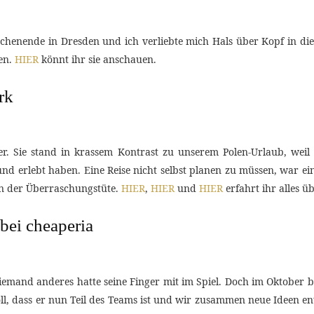
enende in Dresden und ich verliebte mich Hals über Kopf in diese
en.
HIER
könnt ihr sie anschauen.
rk
. Sie stand in krassem Kontrast zu unserem Polen-Urlaub, weil
d erlebt haben. Eine Reise nicht selbst planen zu müssen, war ei
en der Überraschungstüte.
HIER
,
HIER
und
HIER
erfahrt ihr alles ü
bei cheaperia
iemand anderes hatte seine Finger mit im Spiel. Doch im Oktober 
toll, dass er nun Teil des Teams ist und wir zusammen neue Ideen en