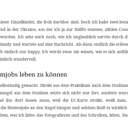
 dieser Einzelkinder, die froh darüber sind. Doch ich habe zwei bez
Und in der Ukraine, aus der ich ja zur Hälfte stamme, zählen Co
geworden. Ich sehe mich noch, wie ich unglaublich nervös durch
andy und wartete auf eine Nachricht. Als dann endlich die erlöse
h einfach nur happy. Ich werde zwar nie wissen, wie es sich anfüh
einfach wundervoll.
umjobs leben zu können
 selbständig gemacht. Direkt aus dem Praktikum nach dem Studium 
ldmangel aus dem Studium setzte sich nicht nur fort, sondern w
ihn dort lassen muss, weil die EC-Karte streikt, weiß man, d
h die Hostessjobs an den Nagel hängen und seitdem läuft es wirklic
dem, was ich liebe, das Fotografieren und das Schreiben, leben. Das