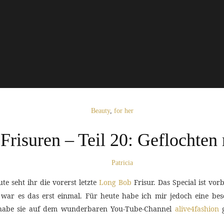
Beauty
,
for her
risuren – Teil 20: Geflochten
Patricia
ute seht ihr die vorerst letzte
Long Bob
Frisur. Das Special ist vor
 war es das erst einmal. Für heute habe ich mir jedoch eine bes
 Ich habe sie auf dem wunderbaren You-Tube-Channel
alive4fashion
g