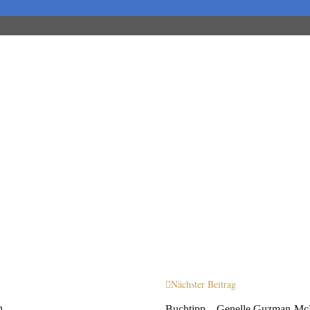
Nächster Beitrag
n
Buchtipp – Genelle Guzman-McMi