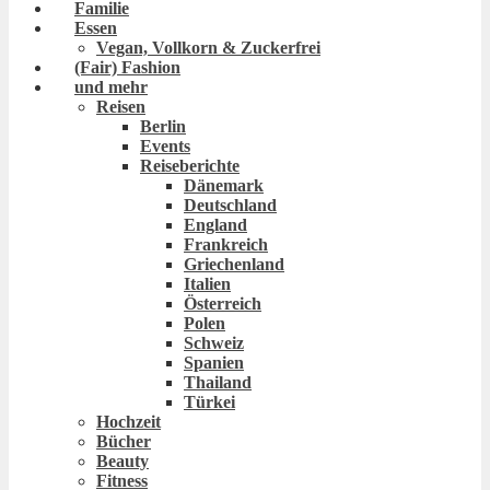
Familie
Essen
Vegan, Vollkorn & Zuckerfrei
(Fair) Fashion
und mehr
Reisen
Berlin
Events
Reiseberichte
Dänemark
Deutschland
England
Frankreich
Griechenland
Italien
Österreich
Polen
Schweiz
Spanien
Thailand
Türkei
Hochzeit
Bücher
Beauty
Fitness