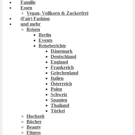
Familie
Essen
Vegan, Vollkorn & Zuckerfrei
(Fair) Fashion
und mehr
Reisen
Berlin
Events
Reiseberichte
Dänemark
Deutschland
England
Frankreich
Griechenland
Italien
Österreich
Polen
Schweiz
Spanien
Thailand
Türkei
Hochzeit
Bücher
Beauty
Fitness