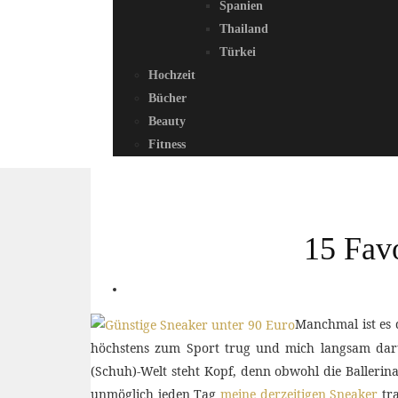
Spanien
Thailand
Türkei
Hochzeit
Bücher
Beauty
Fitness
15 Favo
Manchmal ist es 
höchstens zum Sport trug und mich langsam darum
(Schuh)-Welt steht Kopf, denn obwohl die Ballerina
unmöglich jeden Tag
meine derzeitigen Sneaker
tra