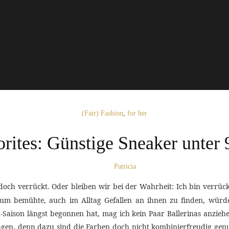
(Fair) Fashion
,
for her
rites: Günstige Sneaker unter
Patricia
doch verrückt. Oder bleiben wir bei der Wahrheit: Ich bin verrü
 bemühte, auch im Alltag Gefallen an ihnen zu finden, würde i
-Saison längst begonnen hat, mag ich kein Paar Ballerinas anziehen
gen, denn dazu sind die Farben doch nicht kombinierfreudig genu