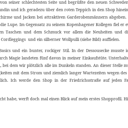
 von seiner schlechtesten Seite und begrüßte den neuen Schwede
ndin und ich geradezu über den roten Teppich in den Shop hinein
chirme und Jacken bei attraktiven Garderobenmännern abgeben.
e Lupe. Im Gegensatz zu seinem Kopenhagener Kollegen fiel er et
en Taschen und dem Schmuck vor allem die Neuheiten und die 
rdleggings und ein silberner Wollpulli (siehe Bild) auffielen.
asics und ein bunter, rockiger Stil. In der Dessousecke musste 
rch Magie landeten fünf davon in meiner Einkaufstüte. Unterhal
bei dem wir plötzlich alle im Dunkeln standen. An dieser Stelle m
eiten mit dem Strom und ziemlich langer Wartezeiten wegen des A
dlich. Ich werde den Shop in der Friedrichsstraße auf jeden 
ht habe, werft doch mal einen Blick auf mein erstes Shopprofil. Hi