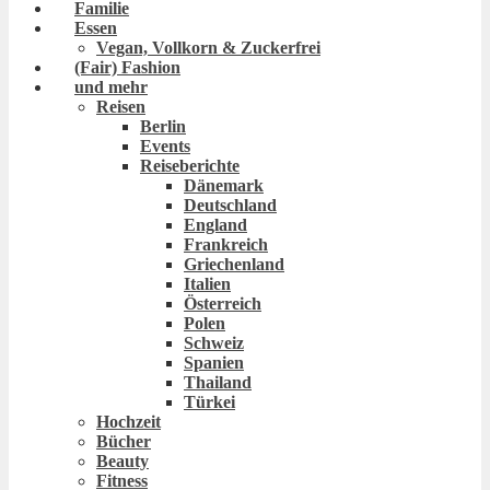
Familie
Essen
Vegan, Vollkorn & Zuckerfrei
(Fair) Fashion
und mehr
Reisen
Berlin
Events
Reiseberichte
Dänemark
Deutschland
England
Frankreich
Griechenland
Italien
Österreich
Polen
Schweiz
Spanien
Thailand
Türkei
Hochzeit
Bücher
Beauty
Fitness