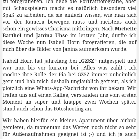
zu fotografieren. Ich liebe die Portraitfotografie, aber
mit Schauspielern macht es natürlich besonders viel
Spaß zu arbeiten, da sie einfach wissen, wie man sich
vor der Kamera bewegen muss und meistens auch
schon ein gewisses Charisma mitbringen. Nach
Michelle
Barthel
und
Janina Uhse
im letzten Jahr, durfte ich
diese Woche nun Isabell Horn fotografieren, die auf
mich über die Bilder von Janina aufmerksam wurde.
Isabell Horn hat jahrelang bei „
GZSZ
“ mitgespielt und
war nun bis vor kurzem bei „Alles was zählt“. Ich
mochte ihre Rolle der Pia bei GZSZ immer unheimlich
gern und hab mich deshalb unglaublich gefreut, als ich
plötzlich eine Whats-App-Nachricht von ihr bekam. Wir
trafen uns auf einen Kaffee, verstanden uns vom ersten
Moment an super und knappe zwei Wochen später
stand auch schon das Fotoshooting an.
Wir haben hierfür ein kleines Apartment über airbnb
gemietet, da momentan das Wetter noch nicht so sehr
für Außenaufnahmen geeignet ist ;-) und ich ja auch