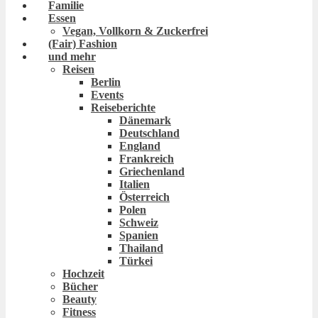
Familie
Essen
Vegan, Vollkorn & Zuckerfrei
(Fair) Fashion
und mehr
Reisen
Berlin
Events
Reiseberichte
Dänemark
Deutschland
England
Frankreich
Griechenland
Italien
Österreich
Polen
Schweiz
Spanien
Thailand
Türkei
Hochzeit
Bücher
Beauty
Fitness