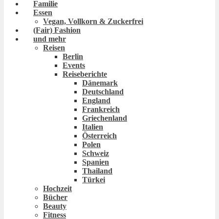
Familie
Essen
Vegan, Vollkorn & Zuckerfrei
(Fair) Fashion
und mehr
Reisen
Berlin
Events
Reiseberichte
Dänemark
Deutschland
England
Frankreich
Griechenland
Italien
Österreich
Polen
Schweiz
Spanien
Thailand
Türkei
Hochzeit
Bücher
Beauty
Fitness