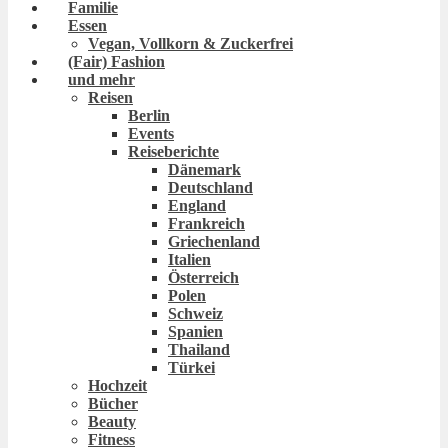
Familie
Essen
Vegan, Vollkorn & Zuckerfrei
(Fair) Fashion
und mehr
Reisen
Berlin
Events
Reiseberichte
Dänemark
Deutschland
England
Frankreich
Griechenland
Italien
Österreich
Polen
Schweiz
Spanien
Thailand
Türkei
Hochzeit
Bücher
Beauty
Fitness