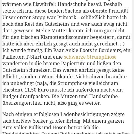
wärmen wie Eiswürfel) Handschuhe besaß. Deshalb
setzte ich mir diese beiden Sachen als oberste Priorität.
Unser erster Stopp war Primark – schließlich hatte ich
noch den Rest des Gutscheins und war auch ewig nicht
dort gewesen. Meine Mutter konnte ich nun gar nicht
für den irischen Klamottendiscounter begeistern, damit
hatte ich aber ehrlich gesagt auch nicht gerechnet. ;-)
Ich wurde fündig. Ein Paar Ankle Boots in Bordeaux, ein
Pailletten T-Shirt und eine
schwarze Strumpfhose
wanderten in die braune Papiertüte und ließen den
Gutschein schmelzen. Das waren ehrlich gesagt keine
Pflicht-, sondern Wunschkäufe. Nichts davon brauchte
ich unbedingt (naja, die Strumpfhose vielleicht am
ehesten). 11,50 Euro musste ich außerdem noch vom
Budget draufpacken. Die Mützen und Handschuhe
überzeugten hier nicht, also ging es weiter.
Nach einigen erfolglosen Ladenbesichtigungen zeigte
sich bei New Yorker großer Erfolg. Mit einem ganzen
Arm voller Pullis und Hosen betrat ich die
Umkleidekabine. In zwei Pullis verliebte ich mich sofort