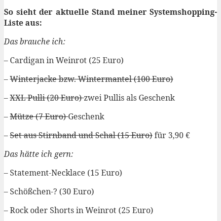
So sieht der aktuelle Stand meiner Systemshopping-
Liste aus:
Das brauche ich:
– Cardigan in Weinrot (25 Euro)
–
Winterjacke bzw. Wintermantel (100 Euro)
–
XXL Pulli (20 Euro)
zwei Pullis als Geschenk
–
Mütze (7 Euro)
Geschenk
–
Set aus Stirnband und Schal (15 Euro)
für 3,90 €
Das hätte ich gern:
– Statement-Necklace (15 Euro)
– Schößchen-? (30 Euro)
– Rock oder Shorts in Weinrot (25 Euro)