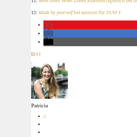
11:
Mein tolles neues Leben
Kalendertagebuch bei D
12:
Made by yourself
bei amazon für 29,99 €
DIY
Patricia