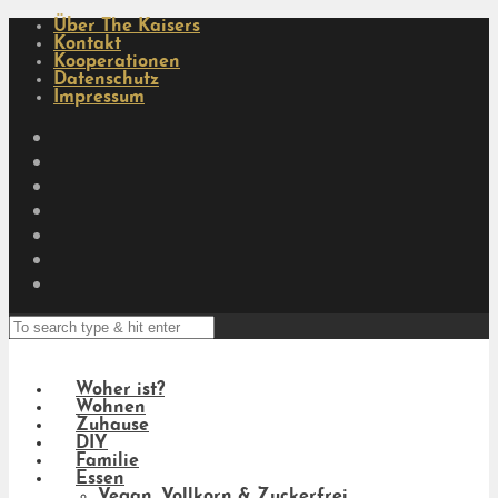
Über The Kaisers
Kontakt
Kooperationen
Datenschutz
Impressum
Woher ist?
Wohnen
Zuhause
DIY
Familie
Essen
Vegan, Vollkorn & Zuckerfrei