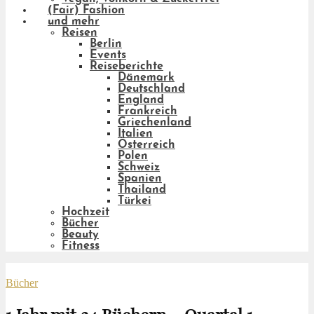
(Fair) Fashion
und mehr
Reisen
Berlin
Events
Reiseberichte
Dänemark
Deutschland
England
Frankreich
Griechenland
Italien
Österreich
Polen
Schweiz
Spanien
Thailand
Türkei
Hochzeit
Bücher
Beauty
Fitness
Bücher