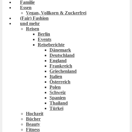
Familie
Essen
Vegan, Vollkorn & Zuckerfrei
(Fair) Fashion
und mehr
Reisen
Berlin
Events
Reiseberichte
Dänemark
Deutschland
England
Frankreich
Griechenland
Italien
Österreich
Polen
Schweiz
Spanien
Thailand
Türkei
Hochzeit
Bücher
Beauty
Fitness