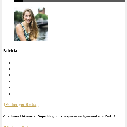
Patricia
Vorheriger Beitrag
Votet beim Hitmeister Superblog für cheaperia und gewinnt ein iPad 3!