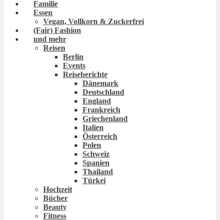
Familie
Essen
Vegan, Vollkorn & Zuckerfrei
(Fair) Fashion
und mehr
Reisen
Berlin
Events
Reiseberichte
Dänemark
Deutschland
England
Frankreich
Griechenland
Italien
Österreich
Polen
Schweiz
Spanien
Thailand
Türkei
Hochzeit
Bücher
Beauty
Fitness