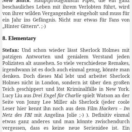
New Black
. Hauptprotagonistin Piper, die ein ganz
beschauliches Leben mit ihrem Verlobten führt, wird
von ihrer wilden Vergangenheit eingeholt und muss für
ein Jahr ins Gefängnis. Nicht nur etwas für Fans von
„Hinter Gittern“. ;-)
8. Elementary
Stefan:
Und schon wieder lässt Sherlock Holmes mit
patzigen Antworten und genialem Verstand jeden
Polizisten alt aussehen. So viele verschiedene Remakes,
irgendwann ist es doch auch einmal genug, könnte man
denken. Doch dieses Mal lebt und arbeitet Sherlock
Holmes nicht in London, sondern ist über den großen
Teich geschippert und löst Kriminalfälle in New York.
Lucy Liu aus
Drei Engel für Charlie
spielt Watson an der
Seite von Jonny Lee Miller als Sherlock (jeder coole
Leser hier kennt ihn noch aus dem Film
Hackers – Im
Netz des FBI
mit Angelina Jolie ;-) ). Definitiv einmal
etwas ganz anderes und man könnte zwischendurch
vergessen, dass es keine neue Serienidee ist. Ein