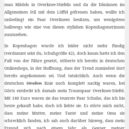
man Mädels in Overknee-Stiefeln und da die Däninnen im
Allgemeinen Stil mit dem Löffel gefressen haben, wollte ich
unbedingt ein Paar Overknees besitzen, um wenigstens
halbwegs wie eine von diesen stylishen Kopenhagenerinnen
auszusehen.
In Kopenhagen wurde ich leider nicht mehr fündig
(verdammt seist du, Schuhgröße 42), doch kaum hatte ich den
Fuß von der Fähre gesetzt, stöberte ich bereits in deutschen
Onlineshops, in der Hoffnung, dass der Trend zumindest dort
bereits angekommen sei. Und tatsächlich. Auch wenn die
deutschen
Straßen
Knie noch komplett nackig waren, bei
Görtz entdeckt ich damals mein Traumpaar Overknee-Stiefel.
Mit 140 Euro waren sie das teuerste Paar Schuhe, das ich bis
heute gekauft habe, doch ich liebte sie. Es störte mich nicht,
dass meine Mutter, meine Tante und meine Oma sie
schrecklich fanden, ich sah auch darüber hinweg, dass mein
Freund sich nach einem Jahr als Gegner meiner