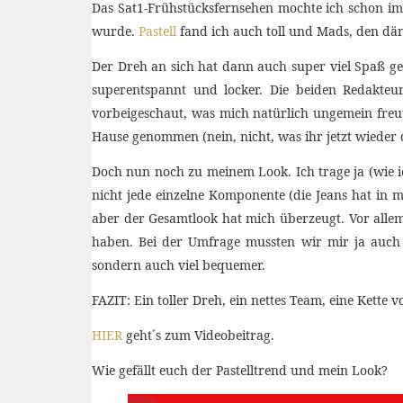
Das Sat1-Frühstücksfernsehen mochte ich schon im
wurde.
Pastell
fand ich auch toll und Mads, den dän
Der Dreh an sich hat dann auch super viel Spaß g
superentspannt und locker. Die beiden Redakteur
vorbeigeschaut, was mich natürlich ungemein freute
Hause genommen (nein, nicht, was ihr jetzt wieder d
Doch nun noch zu meinem Look. Ich trage ja (wie ic
nicht jede einzelne Komponente (die Jeans hat in
aber der Gesamtlook hat mich überzeugt. Vor allem 
haben. Bei der Umfrage mussten wir mir ja auch
sondern auch viel bequemer.
FAZIT: Ein toller Dreh, ein nettes Team, eine Ket
HIER
geht´s zum Videobeitrag.
Wie gefällt euch der Pastelltrend und mein Look?